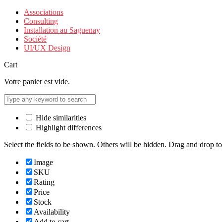
Associations
Consulting
Installation au Saguenay
Société
UI/UX Design
Cart
Votre panier est vide.
Hide similarities
Highlight differences
Select the fields to be shown. Others will be hidden. Drag and drop to
Image
SKU
Rating
Price
Stock
Availability
Add to cart