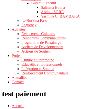
Bureau Exécutif
Salimata Balma
Abdoul SORE
Yasmina C. BAMBARA
Le Burkina Faso
Saguenay
Activités
Événements Culturels
Rencontres Communautaires
Programme de Parrainage
Ateliers de Développement
Actions de Soutien
Projets
Culture et Patrimoine
Educatifs et professionnels
Intégration et Soutien
Renforcement Communautaire
Actualités
Contact
test paiement
Accueil