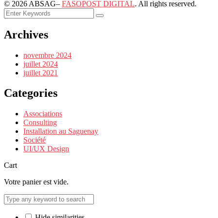
©
2026
ABSAG–
FASOPOST DIGITAL
. All rights reserved.
Archives
novembre 2024
juillet 2024
juillet 2021
Categories
Associations
Consulting
Installation au Saguenay
Société
UI/UX Design
Cart
Votre panier est vide.
Hide similarities